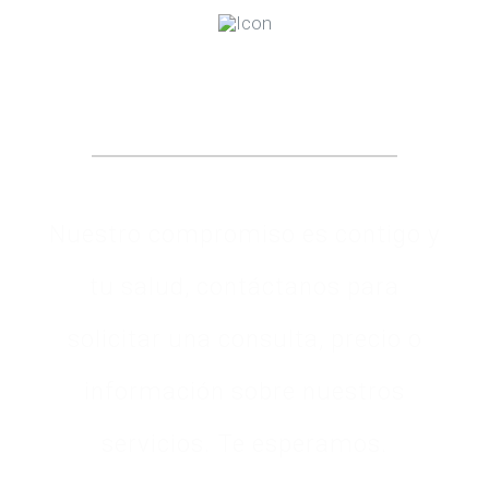
Contacto
Nuestro compromiso es contigo y
tu salud, contáctanos para
solicitar una consulta, precio o
información sobre nuestros
servicios. Te esperamos.