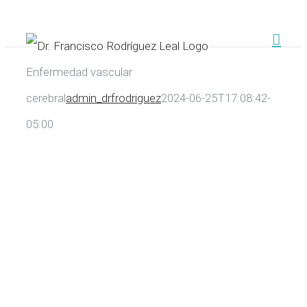
Saltar
al
contenido
Enfermedad vascular
cerebral
admin_drfrodriguez
2024-06-25T17:08:42-
05:00
Enfermeda
Vascular